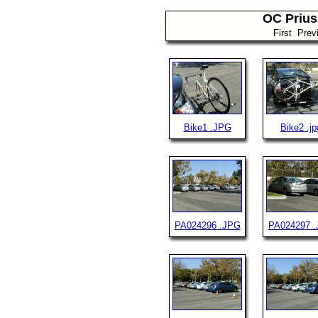
OC Prius
First Pre
Bike1 .JPG
Bike2 .jp
PA024296 .JPG
PA024297 