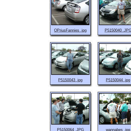
OPriusFannies .jpg
P5150040 .JP
P5150043 .jpg
P5150044 .jpg
P5150064 .JPG
wannabes .jpg