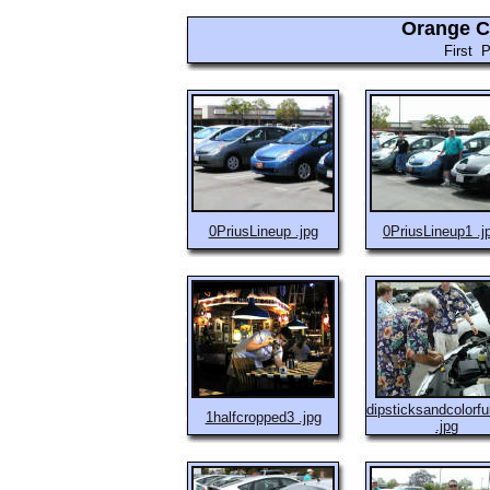
Orange C
First 
0PriusLineup .jpg
0PriusLineup1 .j
dipsticksandcolorfu
1halfcropped3 .jpg
.jpg